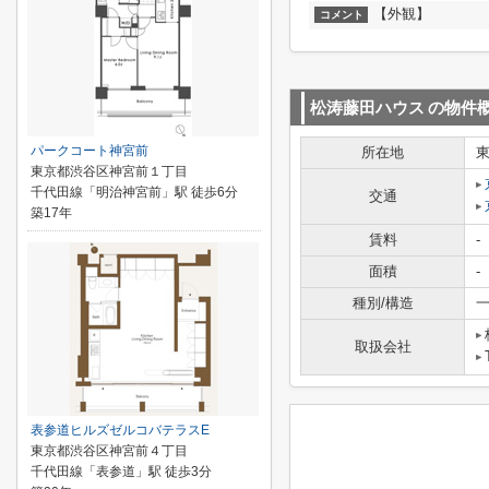
【外観】
コメント
松涛藤田ハウス
の物件
パークコート神宮前
所在地
東京都渋谷区神宮前１丁目
千代田線「明治神宮前」駅 徒歩6分
交通
築17年
賃料
-
面積
-
種別/構造
一
取扱会社
表参道ヒルズゼルコバテラスE
東京都渋谷区神宮前４丁目
千代田線「表参道」駅 徒歩3分