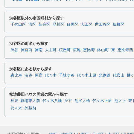
渋谷区以外の市区町村から探す
千代田区
港区
新宿区
品川区
目黒区
大田区
世田谷区
板橋区
渋谷区の町名から探す
渋谷
神宮前
神南
大山町
桜丘町
広尾
恵比寿
鉢山町
東
恵比寿西
渋谷区にある駅から探す
恵比寿
渋谷
原宿
代々木
千駄ケ谷
代々木上原
北参道
代官山
幡
松涛藤田ハウス周辺の駅から探す
神泉
駒場東大前
代々木八幡
渋谷
池尻大橋
代々木上原
池ノ上
東
代々木
外苑前