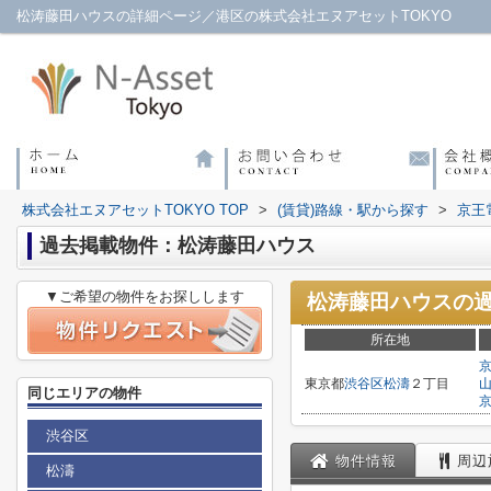
松涛藤田ハウスの詳細ページ／港区の株式会社エヌアセットTOKYO
株式会社エヌアセットTOKYO TOP
>
(賃貸)路線・駅から探す
>
京王
過去掲載物件：松涛藤田ハウス
▼ご希望の物件をお探しします
松涛藤田ハウス
の
所在地
東京都
渋谷区
松濤
２丁目
同じエリアの物件
渋谷区
物件情報
周辺
松濤