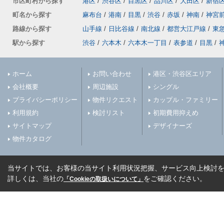
市区町村から探す
港区
/
渋谷区
/
目黒区
/
品川区
/
大田区
/
新宿
町名から探す
麻布台
/
港南
/
目黒
/
渋谷
/
赤坂
/
神南
/
神宮
路線から探す
山手線
/
日比谷線
/
南北線
/
都営大江戸線
/
東
駅から探す
渋谷
/
六本木
/
六本木一丁目
/
表参道
/
目黒
/
ホーム
お問い合わせ
港区・渋谷区エリア
会社概要
周辺施設
シングル
プライバシーポリシー
物件リクエスト
カップル・ファミリー
利用規約
検討リスト
初期費用抑えめ
サイトマップ
デザイナーズ
物件カタログ
当サイトでは、お客様の当サイト利用状況把握、サービス向上検討を目
詳しくは、当社の
をご確認ください。
「Cookieの取扱いについて」