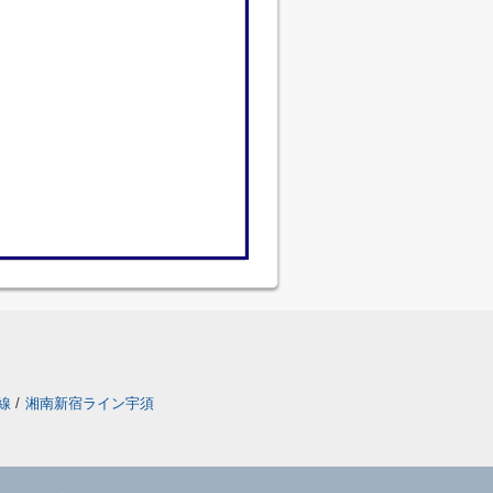
線
/
湘南新宿ライン宇須