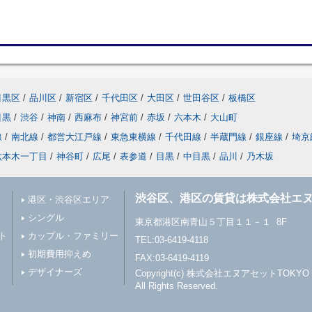
目黒区
/
品川区
/
新宿区
/
千代田区
/
大田区
/
世田谷区
/
板橋区
目黒
/
渋谷
/
神南
/
西麻布
/
神宮前
/
赤坂
/
六本木
/
大山町
線
/
南北線
/
都営大江戸線
/
東急東横線
/
千代田線
/
半蔵門線
/
銀座線
/
埼京
六本木一丁目
/
神谷町
/
広尾
/
表参道
/
目黒
/
中目黒
/
品川
/
乃木坂
渋谷区、港区の賃貸は株式会社エヌ
港区・渋谷区エリア
シングル
東京都港区南青山５丁目１１－１ 8F
ト
カップル・ファミリー
TEL:03-6419-4118
初期費用抑えめ
FAX:03-6419-4119
デザイナーズ
Copyright(c) 株式会社エヌアセットTOKYO
All Rights Reserved.