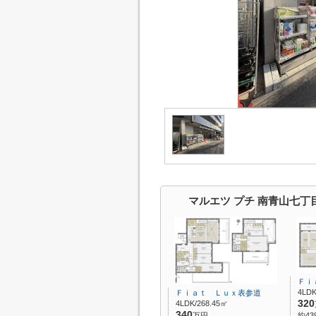
マルエツ プチ 南青山七
Ｆｉ
4LD
Ｆｉａｔ Ｌｕｘ表参道
320
4LDK/268.45㎡
340
万円
約43