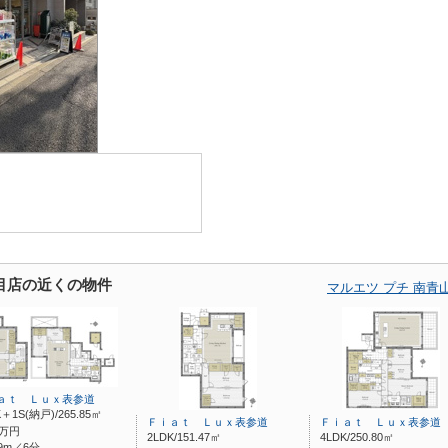
丁目店の近くの物件
マルエツ プチ 南
ａｔ Ｌｕｘ表参道
K＋1S(納戸)/265.85㎡
Ｆｉａｔ Ｌｕｘ表参道
Ｆｉａｔ Ｌｕｘ表参道
万円
2LDK/151.47㎡
4LDK/250.80㎡
9m／6分