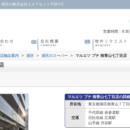
｜港区の株式会社エヌアセットTOKYO
営業時間：9:30～
辺施設案内
>
港区
>
港区のスーパー
>
マルエツ プチ 南青山七丁目店
店
マルエツ プチ 南青山七丁目店の詳
所在地
東京都港区南青山７丁目4
千代田線 表参道駅
交通
日比谷線 広尾駅
山手線 渋谷駅