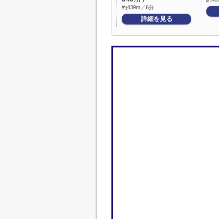
約439m／6分
詳細を見る