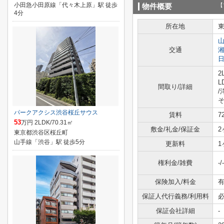
小田急小田原線「代々木上原」駅 徒歩
【
物件概要
4分
所在地
交通
2
L
間取り/詳細
/
そ
パークアクシス渋谷桜丘サウス
賃料
7
53
万円 2LDK/70.31㎡
敷金/礼金/保証金
2
東京都渋谷区桜丘町
山手線「渋谷」駅 徒歩5分
更新料
1
権利金/雑費
-/-
保険加入/料金
有
保証人代行義務/利用料
必
保証会社詳細
-