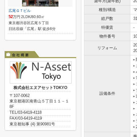
築年月(築年数)
2
種別/構造
広尾ＧＴビル
52
万円 2LDK/80.60㎡
総戸数
3
東京都渋谷区広尾５丁目
特優賃
-
日比谷線「広尾」駅 徒歩6分
物件番号
1
2
リフォーム
2
株式会社エヌアセットTOKYO
設備条件
〒107-0062
東京都港区南青山５丁目１１－１
8F
TEL/03-6419-4118
FAX/03-6419-4119
東京都知事 (4) 第90981号
株