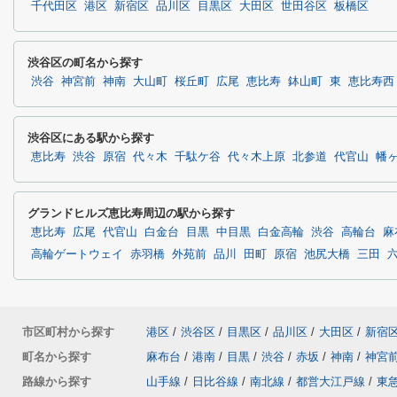
千代田区
港区
新宿区
品川区
目黒区
大田区
世田谷区
板橋区
渋谷区の町名から探す
渋谷
神宮前
神南
大山町
桜丘町
広尾
恵比寿
鉢山町
東
恵比寿西
渋谷区にある駅から探す
恵比寿
渋谷
原宿
代々木
千駄ケ谷
代々木上原
北参道
代官山
幡
グランドヒルズ恵比寿周辺の駅から探す
恵比寿
広尾
代官山
白金台
目黒
中目黒
白金高輪
渋谷
高輪台
麻
高輪ゲートウェイ
赤羽橋
外苑前
品川
田町
原宿
池尻大橋
三田
市区町村から探す
港区
/
渋谷区
/
目黒区
/
品川区
/
大田区
/
新宿
町名から探す
麻布台
/
港南
/
目黒
/
渋谷
/
赤坂
/
神南
/
神宮
路線から探す
山手線
/
日比谷線
/
南北線
/
都営大江戸線
/
東