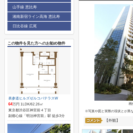
山手線 恵比寿
湘南新宿ライン高海 恵比寿
日比谷線 広尾
この物件を見た方へのお勧め物件
表参道ヒルズゼルコバテラスW
画
64
万円 1LDK/62.26㎡
東京都渋谷区神宮前４丁目
※写真や図と実際の現状とが異
副都心線「明治神宮前」駅 徒歩3分
【外観】