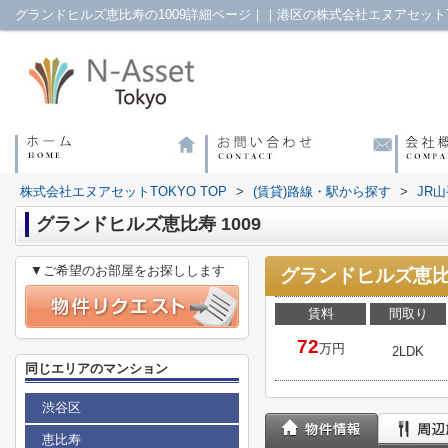
グランドヒルズ恵比寿の1009詳細ページ｜｜港区の株式会社エヌアセットT
株式会社エヌアセットTOKYO TOP
>
(賃貸)路線・駅から探す
>
JR
グランドヒルズ恵比寿 1009
▼ご希望のお部屋をお探しします
グランドヒルズ恵比
賃料
間取り
72
万円
2LDK
同じエリアのマンション
渋谷区
恵比寿