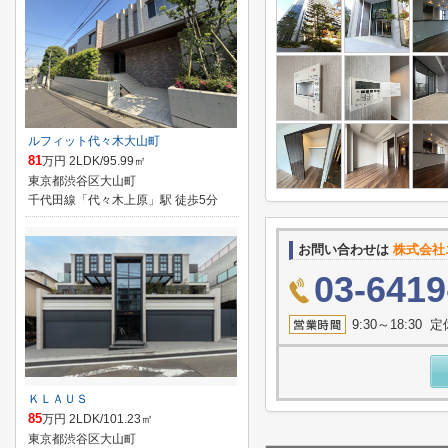
ルフィット代々木大山町
81
万円 2LDK/95.99㎡
東京都渋谷区大山町
千代田線「代々木上原」駅 徒歩5分
お問い合わせは
株式会社
03-6419
9:30～18:3
ＫＬＡＵＳ
85
万円 2LDK/101.23㎡
東京都渋谷区大山町