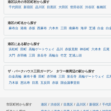
港区以外の市区町村から探す
千代田区
新宿区
品川区
目黒区
大田区
世田谷区
渋谷区
板橋区
港区の町名から探す
麻布台
港南
赤坂
西麻布
六本木
三田
南麻布
海岸
芝浦
白金
白
港区にある駅から探す
浜松町
田町
高輪ゲートウェイ
品川
赤坂見附
神谷町
六本木
広尾
大門
赤羽橋
三田
泉岳寺
高輪台
竹芝
芝浦ふ頭
ザ・パークハウス三田ガーデン タワー棟周辺の駅から探す
白金高輪
麻布十番
田町
赤羽橋
三田
泉岳寺
高輪ゲートウェイ
広
乃木坂
恵比寿
目黒
五反田
赤坂
国会議事堂前
市区町村から探す
港区
/
渋谷区
/
目黒区
/
品川区
/
新宿区
/
千代