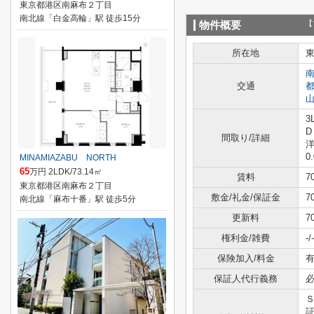
東京都港区南麻布２丁目
南北線「白金高輪」駅 徒歩15分
【
物件概要
所在地
交通
3
D
間取り/詳細
洋
0
MINAMIAZABU NORTH
65
万円 2LDK/73.14㎡
賃料
7
東京都港区南麻布２丁目
敷金/礼金/保証金
7
南北線「麻布十番」駅 徒歩5分
更新料
7
権利金/雑費
-/-
保険加入/料金
有
保証人代行義務
証