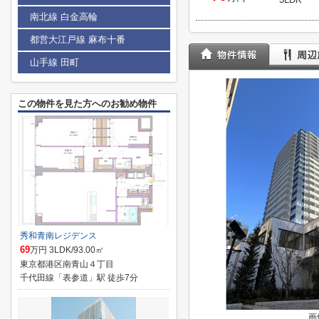
南北線 白金高輪
都営大江戸線 麻布十番
山手線 田町
この物件を見た方へのお勧め物件
秀和青南レジデンス
69
万円 3LDK/93.00㎡
東京都港区南青山４丁目
千代田線「表参道」駅 徒歩7分
画