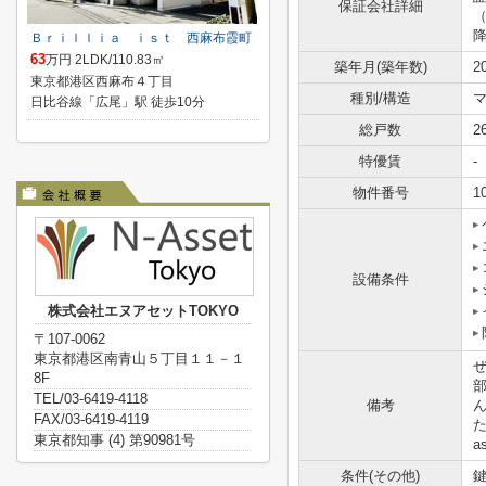
保証会社詳細
降
Ｂｒｉｌｌｉａ ｉｓｔ 西麻布霞町
63
万円 2LDK/110.83㎡
築年月(築年数)
2
東京都港区西麻布４丁目
種別/構造
日比谷線「広尾」駅 徒歩10分
総戸数
2
特優賃
-
物件番号
1
設備条件
株式会社エヌアセットTOKYO
〒107-0062
東京都港区南青山５丁目１１－１
8F
TEL/03-6419-4118
備考
FAX/03-6419-4119
た
東京都知事 (4) 第90981号
a
条件(その他)
鍵