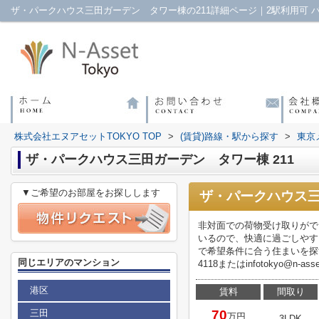
株式会社エヌアセットTOKYO TOP
>
(賃貸)路線・駅から探す
>
東京
ザ・パークハウス三田ガーデン タワー棟 211
▼ご希望のお部屋をお探しします
ザ・パークハウス三
非対面での荷物受け取りがで
いるので、快適に過ごしやす
で希望条件に合う住まいを探す
同じエリアのマンション
4118またはinfotokyo@n-as
港区
賃料
間取り
三田
70
万円
3LDK