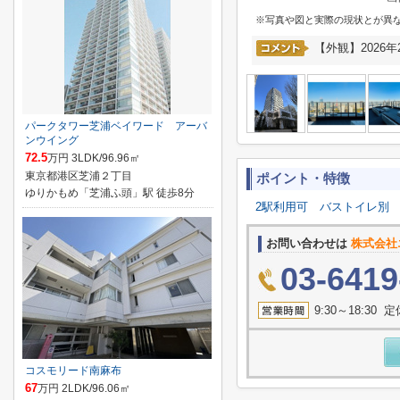
※写真や図と実際の現状とが異
【外観】2026年
パークタワー芝浦ベイワード アーバ
ンウイング
72.5
万円 3LDK/96.96㎡
東京都港区芝浦２丁目
ポイント・特徴
ゆりかもめ「芝浦ふ頭」駅 徒歩8分
2駅利用可
バストイレ別
お問い合わせは
株式会社
03-6419
9:30～18:3
コスモリード南麻布
67
万円 2LDK/96.06㎡