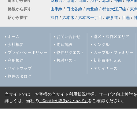
町名から探す
麻布台
/
港南
/
目黒
/
渋谷
/
赤坂
/
神南
/
神宮
路線から探す
山手線
/
日比谷線
/
南北線
/
都営大江戸線
/
東
駅から探す
渋谷
/
六本木
/
六本木一丁目
/
表参道
/
目黒
/
ホーム
お問い合わせ
港区・渋谷区エリア
会社概要
周辺施設
シングル
プライバシーポリシー
物件リクエスト
カップル・ファミリー
利用規約
検討リスト
初期費用抑えめ
サイトマップ
デザイナーズ
物件カタログ
当サイトでは、お客様の当サイト利用状況把握、サービス向上検討を目
詳しくは、当社の
をご確認ください。
「Cookieの取扱いについて」