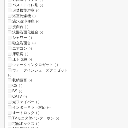
バス・トイレ別
(-)
追焚機能浴室
(-)
浴室乾燥機
(-)
温水洗浄便座
(-)
洗面台
(-)
洗髪洗面化粧台
(-)
シャワー
(-)
独立洗面台
(-)
エアコン
(-)
床暖房
(-)
床下収納
(-)
ウォークインクロゼット
(-)
ウォークインシューズクロゼット
(-)
収納豊富
(-)
CS
(-)
BS
(-)
CATV
(-)
光ファイバー
(-)
インターネット対応
(-)
オートロック
(-)
TVモニタ付インターホン
(-)
宅配ボックス
(-)