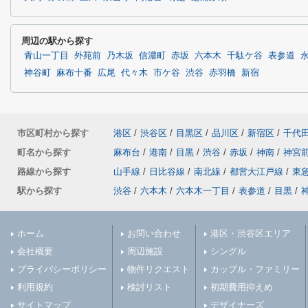
周辺の駅から探す
青山一丁目
外苑前
乃木坂
信濃町
赤坂
六本木
千駄ケ谷
表参道
神谷町
麻布十番
広尾
代々木
市ケ谷
渋谷
赤羽橋
新宿
市区町村から探す
港区
/
渋谷区
/
目黒区
/
品川区
/
新宿区
/
千代
町名から探す
麻布台
/
港南
/
目黒
/
渋谷
/
赤坂
/
神南
/
神宮
路線から探す
山手線
/
日比谷線
/
南北線
/
都営大江戸線
/
東
駅から探す
渋谷
/
六本木
/
六本木一丁目
/
表参道
/
目黒
/
ホーム
お問い合わせ
港区・渋谷区エリア
会社概要
周辺施設
シングル
プライバシーポリシー
物件リクエスト
カップル・ファミリー
利用規約
検討リスト
初期費用抑えめ
サイトマップ
デザイナーズ