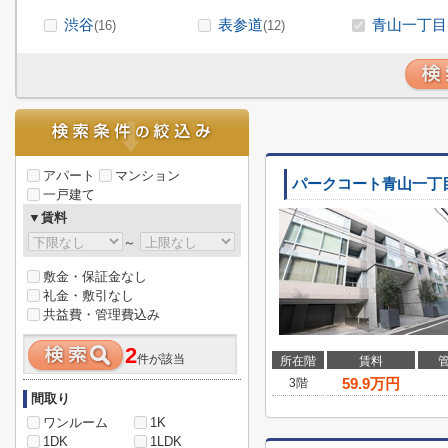
渋谷
表参道
青山一丁目
(16)
(12)
アパート
マンション
パークコート青山一丁
一戸建て
▼賃料
～
敷金・保証金なし
礼金・敷引なし
共益費・管理費込み
2
件が該当
所在階
賃料
59.9
万円
3階
間取り
ワンルーム
1K
1DK
1LDK