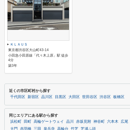
ＫＬＡＵＳ
東京都渋谷区大山町43-14
小田急小田原線「代々木上原」駅 徒歩
4分
築3年
近くの市区町村から探す
千代田区
新宿区
品川区
目黒区
大田区
世田谷区
渋谷区
板橋区
同じエリアにある駅から探す
浜松町
田町
高輪ゲートウェイ
品川
赤坂見附
神谷町
六本木
広尾
大門
赤羽橋
三田
泉岳寺
高輪台
竹芝
芝浦ふ頭