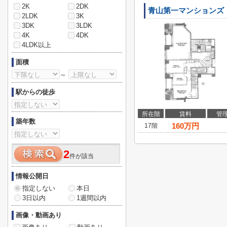
2K
2DK
青山第一マンションズ
2LDK
3K
3DK
3LDK
4K
4DK
4LDK以上
面積
～
駅からの徒歩
所在階
賃料
管
築年数
160
万円
17階
2
件が該当
情報公開日
指定しない
本日
3日以内
1週間以内
画像・動画あり