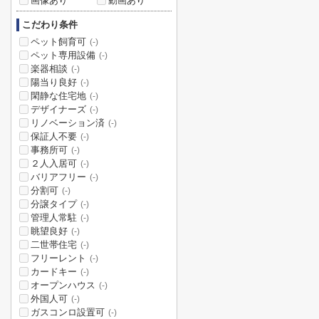
画像あり
動画あり
こだわり条件
ペット飼育可
(-)
ペット専用設備
(-)
楽器相談
(-)
陽当り良好
(-)
閑静な住宅地
(-)
デザイナーズ
(-)
リノベーション済
(-)
保証人不要
(-)
事務所可
(-)
２人入居可
(-)
バリアフリー
(-)
分割可
(-)
分譲タイプ
(-)
管理人常駐
(-)
眺望良好
(-)
二世帯住宅
(-)
フリーレント
(-)
カードキー
(-)
オープンハウス
(-)
外国人可
(-)
ガスコンロ設置可
(-)