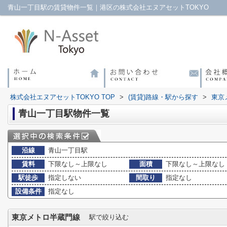
青山一丁目駅の賃貸物件一覧｜港区の株式会社エヌアセットTOKYO
株式会社エヌアセットTOKYO TOP
>
(賃貸)路線・駅から探す
>
東京
青山一丁目駅物件一覧
沿線
青山一丁目駅
賃料
下限なし～上限なし
面積
下限なし～上限なし
駅徒歩
指定しない
間取り
指定なし
設備条件
指定なし
東京メトロ半蔵門線
駅で絞り込む