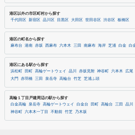
港区以外の市区町村から探す
千代田区
新宿区
品川区
目黒区
大田区
世田谷区
渋谷区
板橋区
港区の町名から探す
麻布台
港南
赤坂
西麻布
六本木
三田
南麻布
海岸
芝浦
白金
白
港区にある駅から探す
浜松町
田町
高輪ゲートウェイ
品川
赤坂見附
神谷町
六本木
広尾
大門
赤羽橋
三田
泉岳寺
高輪台
竹芝
芝浦ふ頭
高輪１丁目戸建周辺の駅から探す
白金高輪
泉岳寺
高輪ゲートウェイ
白金台
田町
高輪台
三田
品川
神谷町
六本木一丁目
不動前
竹芝
乃木坂