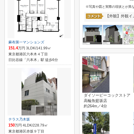
※写真や図と実際の現状とが異
【外観】外観イ
麻布第一マンションズ
151.4
万円 3LDK/141.99㎡
東京都港区六本木４丁目
日比谷線「六本木」駅 徒歩6分
ダイソーピーコックストア
高輪魚籃坂店
約264m／4分
テラス乃木坂
150
万円 4LDK/228.79㎡
東京都港区赤坂９丁目