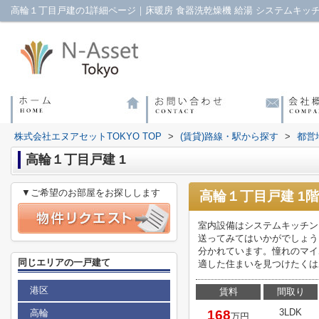
株式会社エヌアセットTOKYO TOP
>
(賃貸)路線・駅から探す
>
都営
高輪１丁目戸建 1
▼ご希望のお部屋をお探しします
高輪１丁目戸建 1階
室内設備はシステムキッチン
送ってみてはいかがでしょう
分かれています。憧れのマイ
同じエリアの一戸建て
適した住まいを見つけたくは
港区
賃料
間取り
3LDK
高輪
168
万円