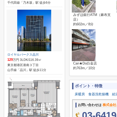
千代田線「乃木坂」駅 徒歩6分
みずほ銀行ATM（麻布支
店）
約602m／8分
ロイヤルパークス品川
129
万円 3LDK/116.39㎡
Can★Do白金店
東京都港区港南３丁目
約763m／10分
山手線「品川」駅 徒歩11分
ポイント・特徴
床暖房
食器洗乾燥機
給
お問い合わせは
株式会社
03-6419