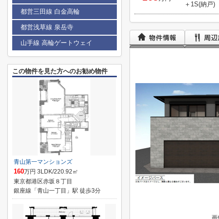
＋1S(納戸)
都営三田線 白金高輪
都営浅草線 泉岳寺
山手線 高輪ゲートウェイ
この物件を見た方へのお勧め物件
青山第一マンションズ
160
万円 3LDK/220.92㎡
東京都港区赤坂８丁目
銀座線「青山一丁目」駅 徒歩3分
画