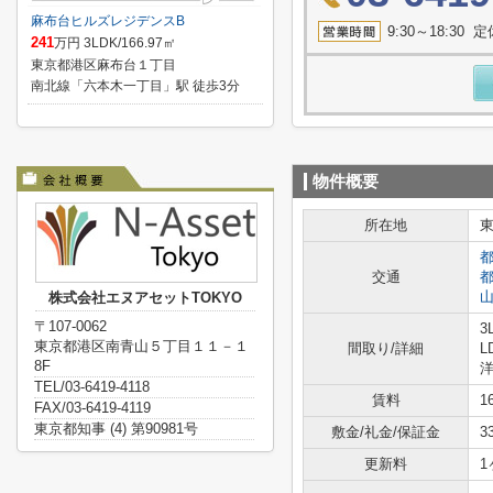
麻布台ヒルズレジデンスB
9:30～18:3
241
万円 3LDK/166.97㎡
東京都港区麻布台１丁目
南北線「六本木一丁目」駅 徒歩3分
物件概要
所在地
交通
株式会社エヌアセットTOKYO
〒107-0062
3
東京都港区南青山５丁目１１－１
間取り/詳細
L
8F
洋
TEL/03-6419-4118
賃料
1
FAX/03-6419-4119
東京都知事 (4) 第90981号
敷金/礼金/保証金
3
更新料
1